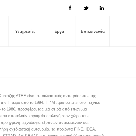
Υπηρεσίες
Έργα
Επικοινωνία
 Κυριαζής ΑΤΕΕ είναι αποκλειστικός αντιπρόσωπος της
στην Ηπειρο από το 1994. Η 4Μ πρωτοστατεί στο Τεχνικό
ό το 1986, προσφέροντας μιά σειρά από επώνυμα
που αποτελούν κορυφαία επιλογή στον χώρο τους.
 προηγμένη τεχνολογία έξυπνων αντικειμένων και
λήρη σχεδιαστική αυτονομία, τα προϊόντα FINE, IDEA,
 STRAD, 4M-KENAK κ.α. έχουν ηγετική θέση στην αγορά