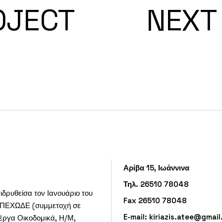
OJECT
NEXT
Αρίβα 15, Ιωάννινα
Τηλ. 26510 78048
ιδρυθείσα τον Ιανουάριο του
Fax 26510 78048
 ΥΠΕΧΩΔΕ (συμμετοχή σε
E-mail:
kiriazis.atee@gmai
 έργα Οικοδομικά, Η/Μ,