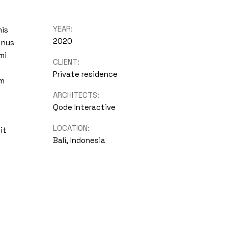
YEAR:
mis
2020
 nus
mi
CLIENT:
Private residence
um
ARCHITECTS:
Qode Interactive
LOCATION:
it
Bali, Indonesia