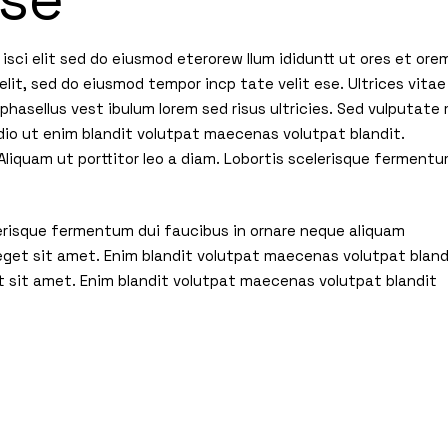
isci elit sed do eiusmod eterorew llum ididuntt ut ores et ore
elit, sed do eiusmod tempor incp tate velit ese. Ultrices vitae
hasellus vest ibulum lorem sed risus ultricies. Sed vulputate 
io ut enim blandit volutpat maecenas volutpat blandit.
liquam ut porttitor leo a diam. Lobortis scelerisque ferment
elerisque fermentum dui faucibus in ornare neque aliquam
 eget sit amet. Enim blandit volutpat maecenas volutpat bland
t sit amet. Enim blandit volutpat maecenas volutpat blandit