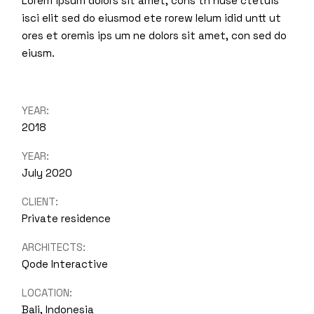
Lorem ipsum dolors sit amet, cons th nuse ctetuis
isci elit sed do eiusmod ete rorew lelum idid untt ut
ores et oremis ips um ne dolors sit amet, con sed do
eiusm.
YEAR:
2018
YEAR:
July 2020
CLIENT:
Private residence
ARCHITECTS:
Qode Interactive
LOCATION:
Bali, Indonesia