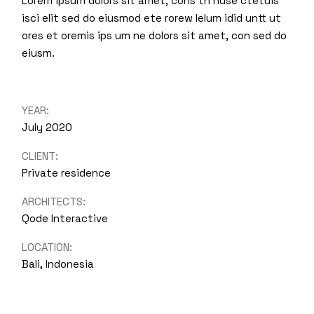
Lorem ipsum dolors sit amet, cons th nuse ctetuis
isci elit sed do eiusmod ete rorew lelum idid untt ut
ores et oremis ips um ne dolors sit amet, con sed do
eiusm.
YEAR:
July 2020
CLIENT:
Private residence
ARCHITECTS:
Qode Interactive
LOCATION:
Bali, Indonesia