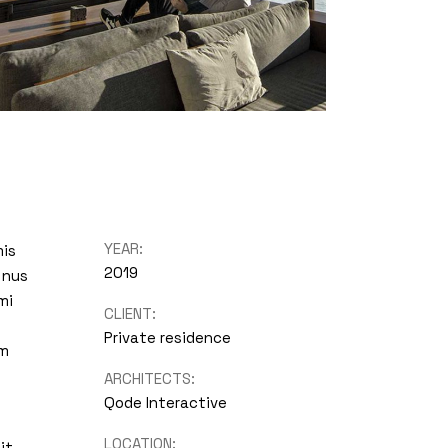
YEAR:
mis
2019
 nus
mi
CLIENT:
Private residence
um
ARCHITECTS:
Qode Interactive
LOCATION:
it