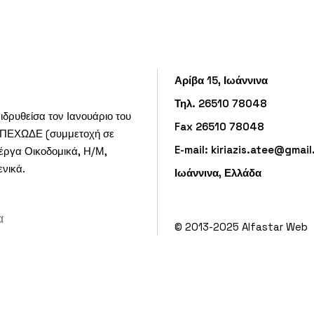
Αρίβα 15, Ιωάννινα
Τηλ. 26510 78048
ιδρυθείσα τον Ιανουάριο του
Fax 26510 78048
 ΥΠΕΧΩΔΕ (συμμετοχή σε
E-mail:
kiriazis.atee@gmai
 έργα Οικοδομικά, Η/Μ,
ενικά.
Ιωάννινα, Ελλάδα
α
© 2013-2025
Alfastar Web