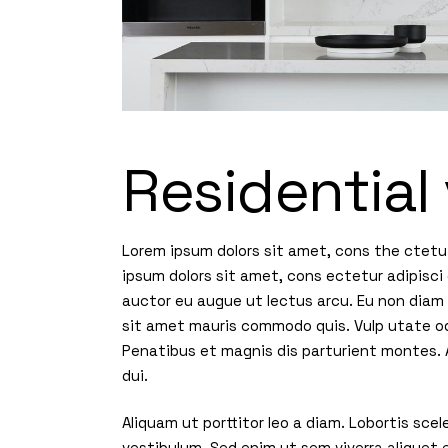
Residential 
Lorem ipsum dolors sit amet, cons the ctetu 
ipsum dolors sit amet, cons ectetur adipisci 
auctor eu augue ut lectus arcu. Eu non diam p
sit amet mauris commodo quis. Vulp utate od
Penatibus et magnis dis parturient montes. A
dui.
Aliquam ut porttitor leo a diam. Lobortis sc
vestibulum. Sed enim ut sem viverra aliquet