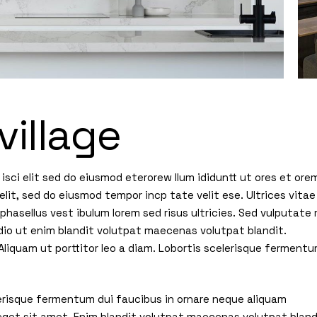
village
isci elit sed do eiusmod eterorew llum ididuntt ut ores et ore
elit, sed do eiusmod tempor incp tate velit ese. Ultrices vitae
hasellus vest ibulum lorem sed risus ultricies. Sed vulputate 
io ut enim blandit volutpat maecenas volutpat blandit.
liquam ut porttitor leo a diam. Lobortis scelerisque ferment
elerisque fermentum dui faucibus in ornare neque aliquam
 eget sit amet. Enim blandit volutpat maecenas volutpat bland