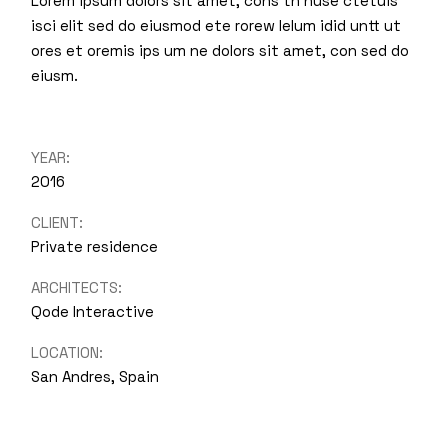
Lorem ipsum dolors sit amet, cons th nuse ctetuis
isci elit sed do eiusmod ete rorew lelum idid untt ut
ores et oremis ips um ne dolors sit amet, con sed do
eiusm.
YEAR:
2016
CLIENT:
Private residence
ARCHITECTS:
Qode Interactive
LOCATION:
San Andres, Spain