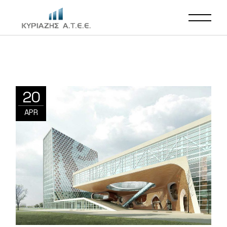
20
APR