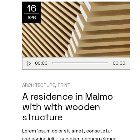
16
APR
Audio
00:00
00:00
Player
ARCHITECTURE
PRINT
A residence in Malmo
with with wooden
structure
Lorem ipsum dolor sit amet, consetetur
sadipscing ielitr, sed diam nonumy eirmod